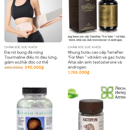
CHĂM SÓC SỨC KHỎE
CHĂM SÓC SỨC KHỎE
Đai nịt bụng đá nóng
Nhung hươu cao cấp TerraPan
Tourmaline điều trị đau lưng,
“For Men ” với kẽm và gạc hươu
giảm eo,thải độc cơ thể
Altai sản sinh testosterone và
androgen.
Giá
Giá
680,000
₫
590,000
₫
gốc
hiện
1,755,000
₫
là:
tại
680,000₫.
là:
590,000₫.