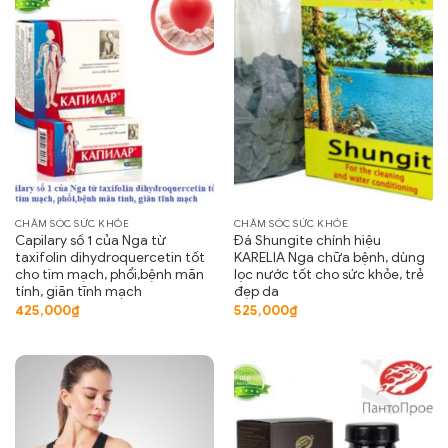
CHĂM SÓC SỨC KHỎE
CHĂM SÓC SỨC KHỎE
Capilary số 1 của Nga từ
Đá Shungite chính hiệu
taxifolin dihydroquercetin tốt
KARELIA Nga chữa bệnh, dùng
cho tim mạch, phổi,bệnh mãn
lọc nước tốt cho sức khỏe, trẻ
tính, giãn tĩnh mạch
đẹp da
425,000
₫
525,000
₫