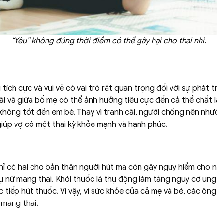
“Yêu” không đúng thời điểm có thể gây hại cho thai nhi.
ích cực và vui vẻ có vai trò rất quan trọng đối với sự phát tri
i vã giữa bố mẹ có thể ảnh hưởng tiêu cực đến cả thể chất l
không tốt đến em bé. Thay vì tranh cãi, người chồng nên như
 giúp vợ có một thai kỳ khỏe mạnh và hạnh phúc.
hỉ có hại cho bản thân người hút mà còn gây nguy hiểm cho 
hụ nữ mang thai. Khói thuốc lá thụ động làm tăng nguy cơ un
ực tiếp hút thuốc. Vì vậy, vì sức khỏe của cả mẹ và bé, các ô
ợ mang thai.