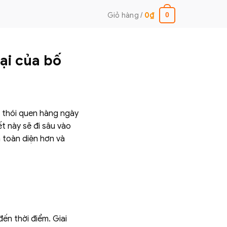
Giỏ hàng /
0
₫
0
ại của bố
ng thói quen hàng ngày
t này sẽ đi sâu vào
n toàn diện hơn và
đến thời điểm. Giai