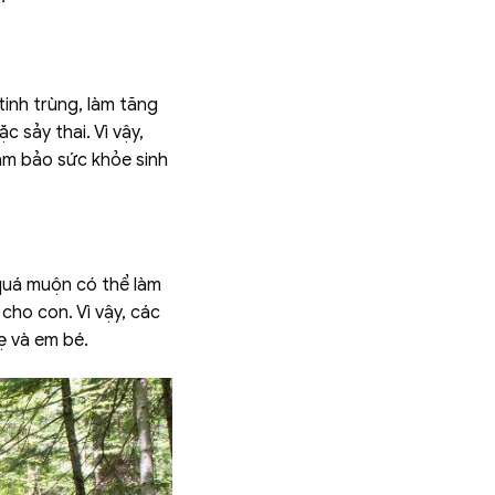
inh trùng, làm tăng
c sảy thai. Vì vậy,
đảm bảo sức khỏe sinh
n quá muộn có thể làm
cho con. Vì vậy, các
ẹ và em bé.