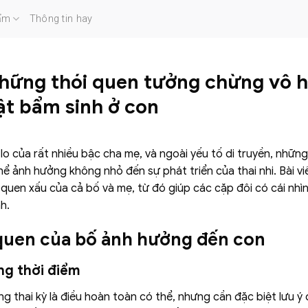
ẩm
Thông tin hay
hững thói quen tưởng chừng vô h
ật bẩm sinh ở con
i lo của rất nhiều bậc cha mẹ, và ngoài yếu tố di truyền, nhữ
ể ảnh hưởng không nhỏ đến sự phát triển của thai nhi. Bài viế
 quen xấu của cả bố và mẹ, từ đó giúp các cặp đôi có cái nhì
h.
quen của bố ảnh hưởng đến con
ng thời điểm
g thai kỳ là điều hoàn toàn có thể, nhưng cần đặc biệt lưu ý 