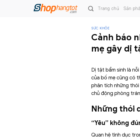
Skip
Trang chủ
Sản ph
to
content
SỨC KHỎE
Cảnh báo n
mẹ gây dị t
Dị tật bẩm sinh là nỗ
của bố mẹ cũng có th
phân tích những thói
chủ động phòng trán
Những thói 
“Yêu” không đú
Quan hệ tình dục tron