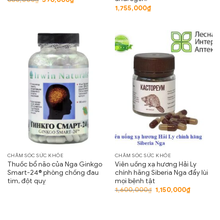
gốc
hiện
1,755,000
₫
là:
tại
680,000₫.
là:
590,000₫.
CHĂM SÓC SỨC KHỎE
CHĂM SÓC SỨC KHỎE
Thuốc bổ não của Nga Ginkgo
Viên uống xạ hương Hải Ly
Smart-24® phòng chống đau
chính hãng Siberia Nga đẩy lùi
tim, đột quỵ
mọi bệnh tật
Giá
Giá
1,600,000
₫
1,150,000
₫
gốc
hiện
là:
tại
1,600,000₫.
là:
1,150,000