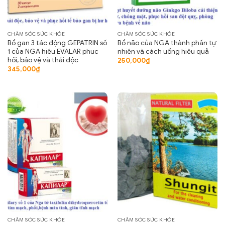
CHĂM SÓC SỨC KHỎE
CHĂM SÓC SỨC KHỎE
Bổ gan 3 tác động GEPATRIN số
Bổ não của NGA thành phần tự
1 của NGA hiệu EVALAR phục
nhiên và cách uống hiệu quả
hồi, bảo vệ và thải độc
250,000
₫
345,000
₫
CHĂM SÓC SỨC KHỎE
CHĂM SÓC SỨC KHỎE