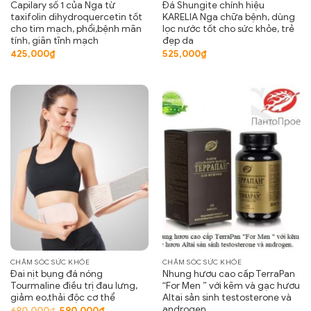
Capilary số 1 của Nga từ
Đá Shungite chính hiệu
taxifolin dihydroquercetin tốt
KARELIA Nga chữa bệnh, dùng
cho tim mạch, phổi,bệnh mãn
lọc nước tốt cho sức khỏe, trẻ
tính, giãn tĩnh mạch
đẹp da
425,000
₫
525,000
₫
CHĂM SÓC SỨC KHỎE
CHĂM SÓC SỨC KHỎE
Đai nịt bụng đá nóng
Nhung hươu cao cấp TerraPan
Tourmaline điều trị đau lưng,
“For Men ” với kẽm và gạc hươu
giảm eo,thải độc cơ thể
Altai sản sinh testosterone và
androgen.
Giá
Giá
680,000
₫
590,000
₫