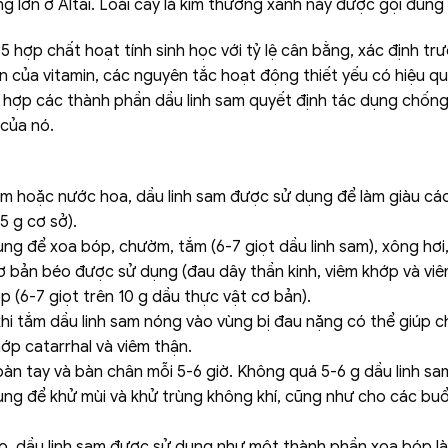
 lớn ở Altai. Loài cây lá kim thường xanh này được gọi đúng l
5 hợp chất hoạt tính sinh học với tỷ lệ cân bằng, xác định tr
ện của vitamin, các nguyên tắc hoạt động thiết yếu có hiệu q
hợp các thành phần dầu linh sam quyết định tác dụng chống 
 của nó.
m hoặc nước hoa, dầu linh sam được sử dụng để làm giàu các 
5 g cơ sở).
ng để xoa bóp, chườm, tắm (6-7 giọt dầu linh sam), xông hơi,
cơ bản béo được sử dụng (đau dây thần kinh, viêm khớp và vi
 (6-7 giọt trên 10 g dầu thực vật cơ bản).
hi tắm dầu linh sam nóng vào vùng bị đau nặng có thể giúp c
ớp catarrhal và viêm thận.
àn tay và bàn chân mỗi 5-6 giờ. Không quá 5-6 g dầu linh s
ng để khử mùi và khử trùng không khí, cũng như cho các buổi
ao, dầu linh sam được sử dụng như một thành phần xoa bóp l