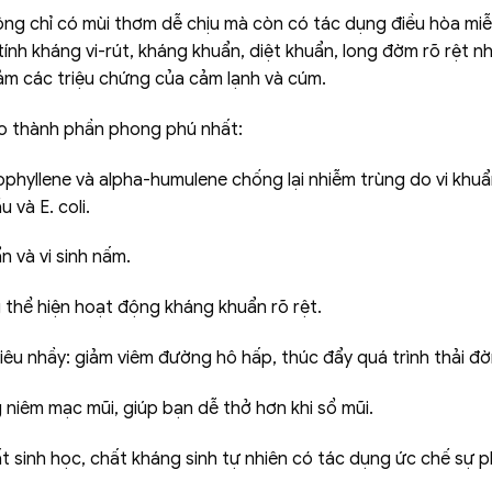
g chỉ có mùi thơm dễ chịu mà còn có tác dụng điều hòa miễn
 tính kháng vi-rút, kháng khuẩn, diệt khuẩn, long đờm rõ rệt 
ảm các triệu chứng của cảm lạnh và cúm.
do thành phần phong phú nhất:
phyllene và alpha-humulene chống lại nhiễm trùng do vi khuẩ
 và E. coli.
n và vi sinh nấm.
thể hiện hoạt động kháng khuẩn rõ rệt.
iêu nhầy: giảm viêm đường hô hấp, thúc đẩy quá trình thải đờ
niêm mạc mũi, giúp bạn dễ thở hơn khi sổ mũi.
t sinh học, chất kháng sinh tự nhiên có tác dụng ức chế sự ph