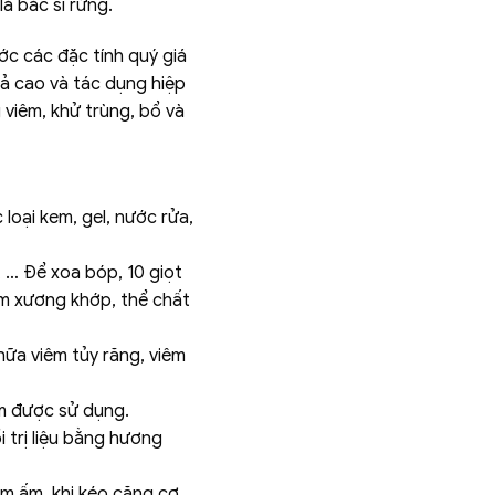
à bác sĩ rừng.
ước các đặc tính quý giá
uả cao và tác dụng hiệp
viêm, khử trùng, bổ và
loại kem, gel, nước rửa,
 … Để xoa bóp, 10 giọt
êm xương khớp, thể chất
hữa viêm tủy răng, viêm
am được sử dụng.
 trị liệu bằng hương
àm ấm, khi kéo căng cơ