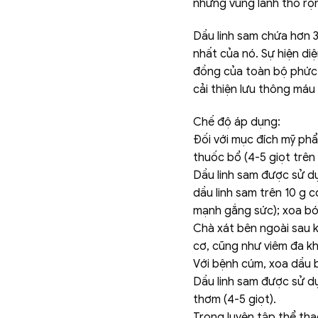
những vùng lãnh thổ rộng
Dầu linh sam chứa hơn 3
nhất của nó. Sự hiện di
đồng của toàn bộ phức 
cải thiện lưu thông máu
Chế độ áp dụng:
Đối với mục đích mỹ phẩ
thuốc bổ (4-5 giọt trên 
Dầu linh sam được sử dụ
dầu linh sam trên 10 g 
mạnh gắng sức); xoa bóp
Chà xát bên ngoài sau k
cơ, cũng như viêm đa kh
Với bệnh cúm, xoa dầu b
Dầu linh sam được sử dụ
thơm (4-5 giọt).
Trong luyện tập thể th