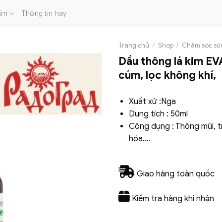
ẩm
Thông tin hay
Trang chủ
/
Shop
/
Chăm sóc sứ
Dầu thông lá kim EV
cúm, lọc không khí,
Xuất xứ :Nga
Dung tích : 50ml
Công dụng : Thông mũi, t
hóa….
Giao hàng toàn quốc
Kiểm tra hàng khi nhận