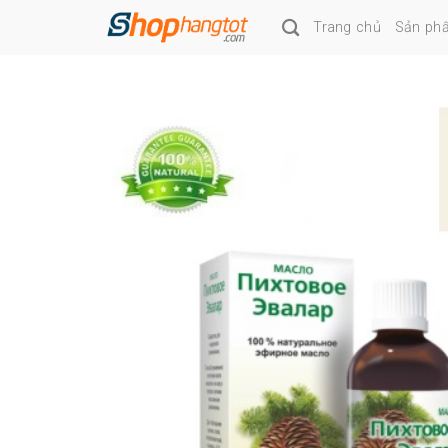
Skip
Trang chủ
Sản ph
to
content