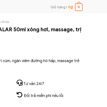
Giỏ hàng /
0
₫
0
c khỏe
ALAR 50ml xông hơi, massage, trị
rị cúm, ngăn viêm đường hô hấp, massage trẻ
Tư vấn 24/7
Đổi trả miễn phí nếu lỗi