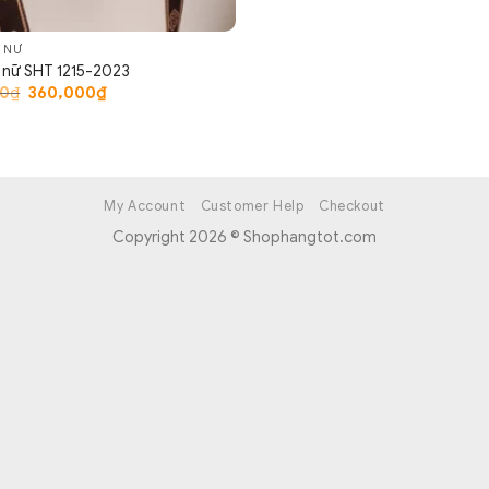
H NỮ
h nữ SHT 1215-2023
Giá
Giá
00
₫
360,000
₫
gốc
hiện
là:
tại
550,000₫.
là:
360,000₫.
My Account
Customer Help
Checkout
Copyright 2026 © Shophangtot.com