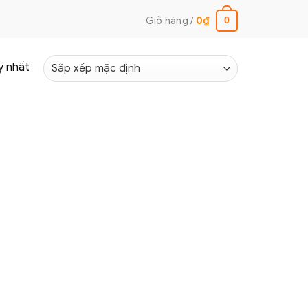
Giỏ hàng /
0
₫
0
y nhất