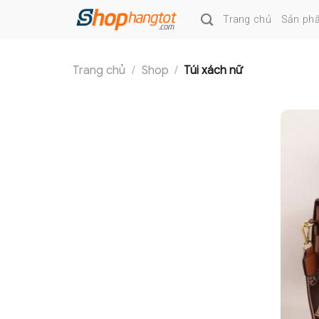
Skip
Trang chủ
Sản ph
to
content
Trang chủ
/
Shop
/
Túi xách nữ