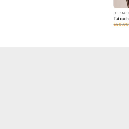
TÚI XÁC
Túi xác
550,0