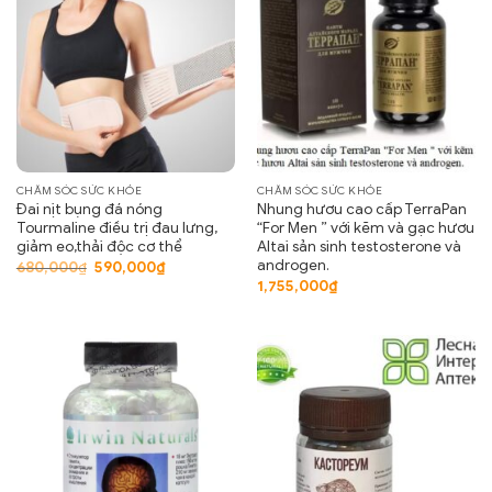
CHĂM SÓC SỨC KHỎE
CHĂM SÓC SỨC KHỎE
Đai nịt bụng đá nóng
Nhung hươu cao cấp TerraPan
Tourmaline điều trị đau lưng,
“For Men ” với kẽm và gạc hươu
giảm eo,thải độc cơ thể
Altai sản sinh testosterone và
androgen.
Giá
Giá
680,000
₫
590,000
₫
gốc
hiện
1,755,000
₫
là:
tại
680,000₫.
là:
590,000₫.