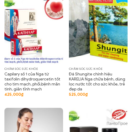
CHĂM SÓC SỨC KHỎE
CHĂM SÓC SỨC KHỎE
Capilary số 1 của Nga từ
Đá Shungite chính hiệu
taxifolin dihydroquercetin tốt
KARELIA Nga chữa bệnh, dùng
cho tim mạch, phổi,bệnh mãn
lọc nước tốt cho sức khỏe, trẻ
tính, giãn tĩnh mạch
đẹp da
425,000
₫
525,000
₫