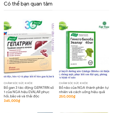
Có thể bạn quan tâm
CHĂM SÓC SỨC KHỎE
CHĂM SÓC SỨC KHỎE
Bổ gan 3 tác động GEPATRIN số
Bổ não của NGA thành phần tự
1 của NGA hiệu EVALAR phục
nhiên và cách uống hiệu quả
hồi, bảo vệ và thải độc
250,000
₫
345,000
₫