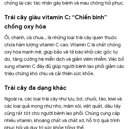
chống lại các tác nhân gây bệnh và mau chóng hồi phục.
Trái cây giàu vitamin C: “Chiến binh”
chống oxy hóa
Ổi, chanh, cà chua… là những loại trái cây quen thuộc
chứa hàm lượng vitamin C cao. Vitamin C là chất chống
oxy hóa mạnh mẽ, giúp bảo vệ tế bào khỏi các gốc tự
do, tăng cường hệ miễn dịch và giảm viêm nhiễm. Việc bổ
sung vitamin C đầy đủ giúp người bệnh lao phổi giảm các
triệu chứng khó chịu và cải thiện sức khỏe.
Trái cây đa dạng khác
Ngoài ra, các loại trái cây như lựu, bơ, chuối, táo, kiwi và
các loại quả mọng như nho, mâm xôi, việt quất, dâu tây
cũng rất tốt cho người bệnh lao phổi. Chúng cung cấp
nhiều vitamin, khoáng chất và chất xơ, hỗ trợ quá trình
phục hồi và duy trì sức khỏe tổng thể.