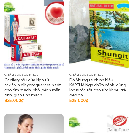
CHĂM SÓC SỨC KHỎE
CHĂM SÓC SỨC KHỎE
Capilary số 1 của Nga từ
Đá Shungite chính hiệu
taxifolin dihydroquercetin tốt
KARELIA Nga chữa bệnh, dùng
cho tim mạch, phổi,bệnh mãn
lọc nước tốt cho sức khỏe, trẻ
tính, giãn tĩnh mạch
đẹp da
425,000
₫
525,000
₫