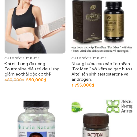
CHĂM SÓC SỨC KHỎE
CHĂM SÓC SỨC KHỎE
Đai nịt bụng đá nóng
Nhung hươu cao cấp TerraPan
Tourmaline điều trị đau lưng,
“For Men ” với kẽm và gạc hươu
giảm eo,thải độc cơ thể
Altai sản sinh testosterone và
androgen.
Giá
Giá
680,000
₫
590,000
₫
gốc
hiện
1,755,000
₫
là:
tại
680,000₫.
là:
590,000₫.