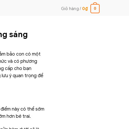
Giỏ hàng /
0
₫
0
ng sáng
 đảm bảo con có một
thức và có phương
ung cấp cho bạn
g lưu ý quan trọng để
i điểm này có thể sớm
m hơn bé trai.