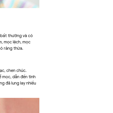
 bất thường và có
ậm, mọc lệch, mọc
có răng thừa.
lạc, chen chúc.
ể mọc, dẫn đến tình
ng đã lung lay nhiều