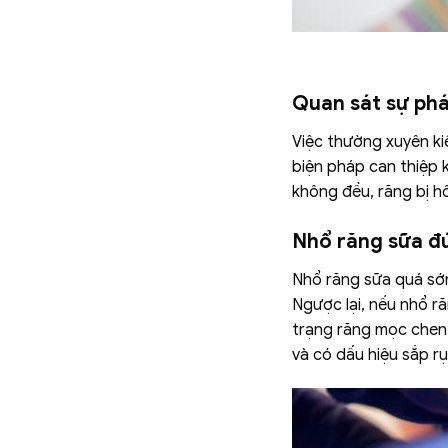
Quan sát sự phá
Việc thường xuyên k
biện pháp can thiệp 
không đều, răng bị h
Nhổ răng sữa đ
Nhổ răng sữa quá sớm 
Ngược lại, nếu nhổ r
trạng răng mọc chen c
và có dấu hiệu sắp r