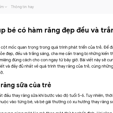
ẩm
Thông tin hay
úp bé có hàm răng đẹp đều và trắ
 cột mốc quan trọng trong quá trình phát triển của trẻ. Để
hỏe đẹp, đều và trắng sáng, cha mẹ cần trang bị những kiến 
iệng đúng cách cho con ngay từ bây giờ. Bài viết này sẽ c
iết và đầy đủ nhất về quá trình thay răng của trẻ, cùng nhữn
rỡ.
 răng sữa của trẻ
t đầu thay răng sữa khi bước vào độ tuổi 5-6. Tuy nhiên, thờ
uộc vào từng bé, và bé gái thường có xu hướng thay răng sớ