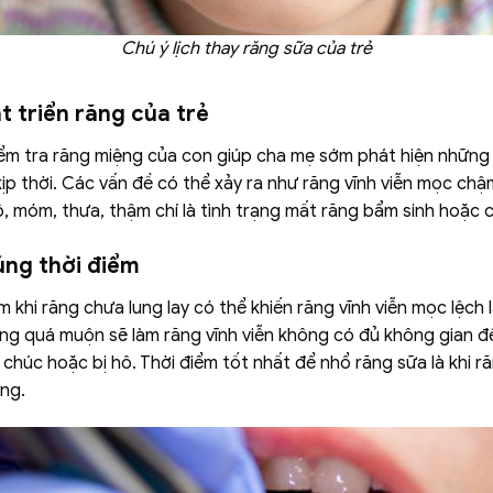
Chú ý lịch thay răng sữa của trẻ
t triển răng của trẻ
iểm tra răng miệng của con giúp cha mẹ sớm phát hiện những
kịp thời. Các vấn đề có thể xảy ra như răng vĩnh viễn mọc ch
ô, móm, thưa, thậm chí là tình trạng mất răng bẩm sinh hoặc 
úng thời điểm
khi răng chưa lung lay có thể khiến răng vĩnh viễn mọc lệch 
ăng quá muộn sẽ làm răng vĩnh viễn không có đủ không gian đ
húc hoặc bị hô. Thời điểm tốt nhất để nhổ răng sữa là khi ră
ụng.