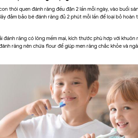
on thói quen đánh răng đều đặn 2 lần mỗi ngày, vào buổi sán
. Hãy đảm bảo bé đánh răng đủ 2 phút mỗi lần để loại bỏ hoà
ải đánh răng có lông mềm mại, kích thước phù hợp với khuôn
đánh răng nên chứa flour để giúp men răng chắc khỏe và ngă