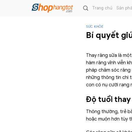
Skip
Trang chủ
Sản ph
to
content
SỨC KHỎE
Bí quyết gi
Thay răng sữa là một
hàm răng vĩnh viễn k
pháp chăm sóc răng m
những thông tin chi t
con có nụ cười rạng 
Độ tuổi thay
Thông thường, trẻ bắ
hoặc muộn hơn tùy th