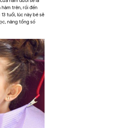
cửa hàm dưới sẽ là
 hàm trên, rồi đến
13 tuổi, lúc này bé sẽ
mọc, nâng tổng số