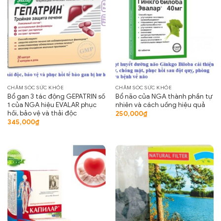
CHĂM SÓC SỨC KHỎE
CHĂM SÓC SỨC KHỎE
Bổ gan 3 tác động GEPATRIN số
Bổ não của NGA thành phần tự
1 của NGA hiệu EVALAR phục
nhiên và cách uống hiệu quả
hồi, bảo vệ và thải độc
250,000
₫
345,000
₫