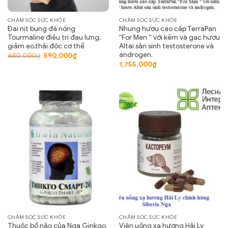
CHĂM SÓC SỨC KHỎE
CHĂM SÓC SỨC KHỎE
Đai nịt bụng đá nóng
Nhung hươu cao cấp TerraPan
Tourmaline điều trị đau lưng,
“For Men ” với kẽm và gạc hươu
giảm eo,thải độc cơ thể
Altai sản sinh testosterone và
androgen.
Giá
Giá
680,000
₫
590,000
₫
gốc
hiện
1,755,000
₫
là:
tại
680,000₫.
là:
590,000₫.
CHĂM SÓC SỨC KHỎE
CHĂM SÓC SỨC KHỎE
Thuốc bổ não của Nga Ginkgo
Viên uống xạ hương Hải Ly