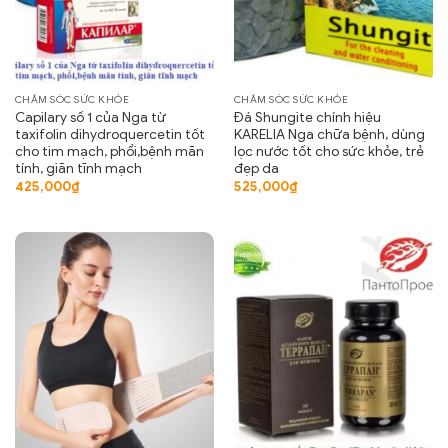
CHĂM SÓC SỨC KHỎE
CHĂM SÓC SỨC KHỎE
Capilary số 1 của Nga từ
Đá Shungite chính hiệu
taxifolin dihydroquercetin tốt
KARELIA Nga chữa bệnh, dùng
cho tim mạch, phổi,bệnh mãn
lọc nước tốt cho sức khỏe, trẻ
tính, giãn tĩnh mạch
đẹp da
425,000
₫
525,000
₫